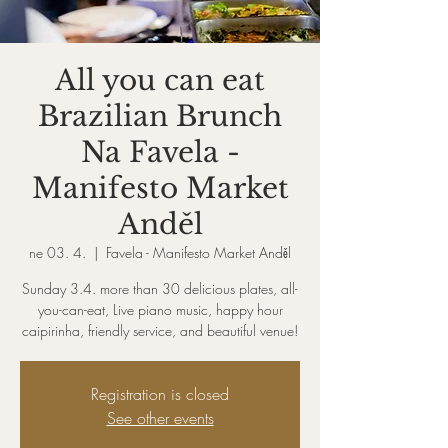
All you can eat
Brazilian Brunch
Na Favela -
Manifesto Market
Anděl
ne 03. 4.
  |  
Favela - Manifesto Market Anděl
Sunday 3.4. more than 30 delicious plates, all-
you-can-eat, Live piano music, happy hour
caipirinha, friendly service, and beautiful venue!
Registration is closed
See other events