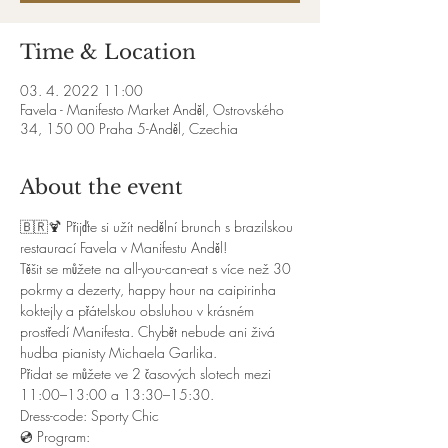
Time & Location
03. 4. 2022 11:00
Favela - Manifesto Market Anděl, Ostrovského
34, 150 00 Praha 5-Anděl, Czechia
About the event
🇧🇷🍹 Přijďte si užít nedělní brunch s brazilskou 
restaurací Favela v Manifestu Anděl!
Těšit se můžete na all-you-can-eat s více než 30 
pokrmy a dezerty, happy hour na caipirinha 
koktejly a přátelskou obsluhou v krásném 
prostředí Manifesta. Chybět nebude ani živá 
hudba pianisty Michaela Garlika.
Přidat se můžete ve 2 časových slotech mezi 
11:00–13:00 a 13:30–15:30. 
Dress-code: Sporty Chic
💿 Program: